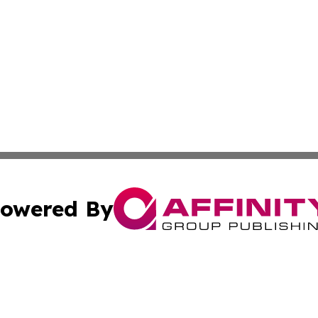
owered By
ubmit Press Release
Terms & Conditions
Copyright/DMCA
 Inc. dba Affinity Group Publishing & Nebraska Tech Dail