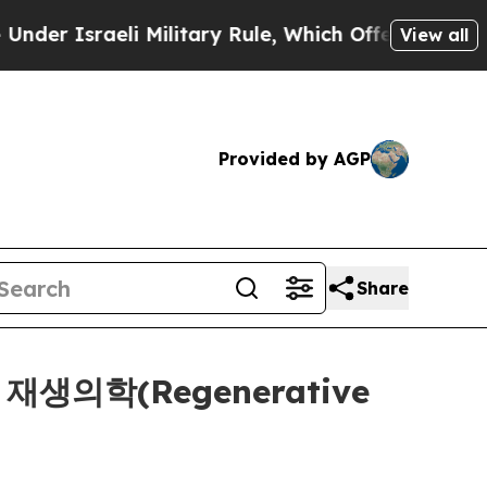
Israeli Military Rule, Which Offers Them few, if 
View all
Provided by AGP
Share
의 재생의학(Regenerative