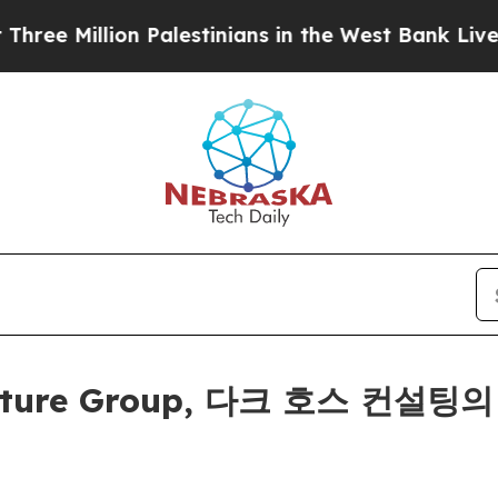
Million Palestinians in the West Bank Live Under 
Venture Group, 다크 호스 컨설팅